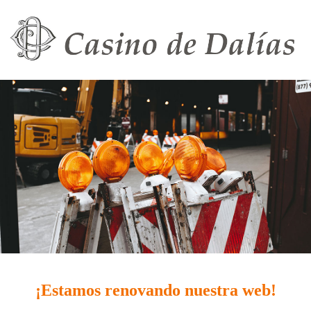
¡Estamos renovando nuestra web!