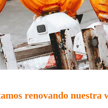
tamos renovando nuestra 