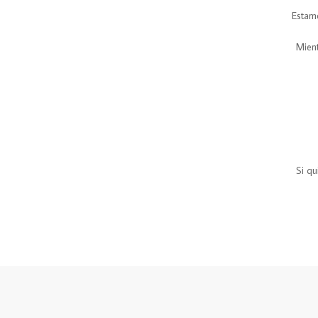
Estamo
Mient
Si qu