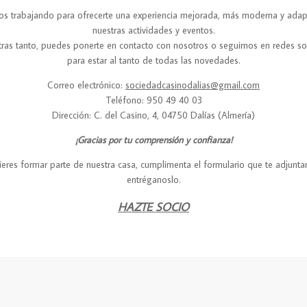
s trabajando para ofrecerte una experiencia mejorada, más moderna y ada
nuestras actividades y eventos.
ras tanto, puedes ponerte en contacto con nosotros o seguirnos en redes so
para estar al tanto de todas las novedades.
Correo electrónico:
sociedadcasinodalias@gmail.com
Teléfono: 950 49 40 03
Dirección: C. del Casino, 4, 04750 Dalías (Almería)
¡Gracias por tu comprensión y confianza!
ieres formar parte de nuestra casa, cumplimenta el formulario que te adjunt
entréganoslo.
HAZTE SOCIO